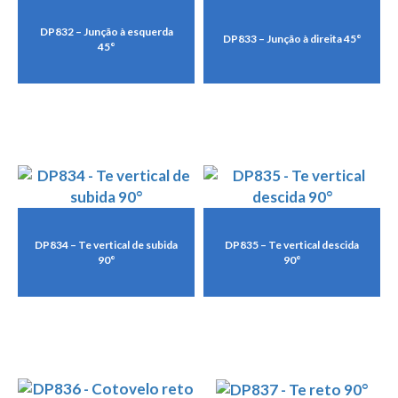
DP832 – Junção à esquerda
DP833 – Junção à direita 45°
45°
DP834 – Te vertical de subida
DP835 – Te vertical descida
90°
90°