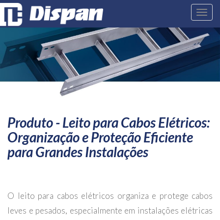
Toggl
Produto -
Leito para Cabos Elétricos:
Organização e Proteção Eficiente
para Grandes Instalações
O leito para cabos elétricos organiza e protege cabos
leves e pesados, especialmente em instalações elétricas