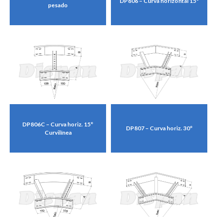
DP806 – Curva horizontal 15°
pesado
DP806C – Curva horiz. 15°
DP807 – Curva horiz. 30°
Curvilínea