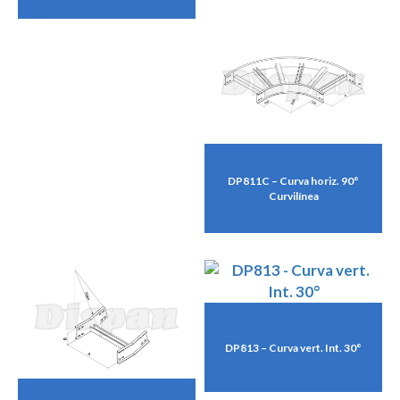
DP811C – Curva horiz. 90°
Curvilínea
DP813 – Curva vert. Int. 30°