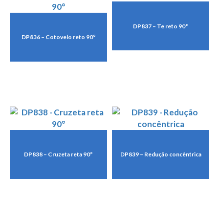
DP837 – Te reto 90°
DP836 – Cotovelo reto 90°
DP838 – Cruzeta reta 90°
DP839 – Redução concêntrica